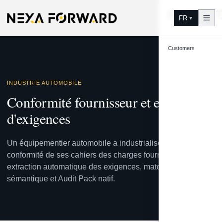
Aller au contenu
FR
▼
Customers
INDUSTRIE AUTOMOBILE
Conformité fournisseur et extraction
d'exigences
Un équipementier automobile a industrialisé l'analyse de
conformité de ses cahiers des charges fournisseurs, avec
extraction automatique des exigences, matching
sémantique et Audit Pack natif.