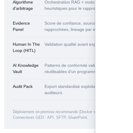
Algorithme
Orchestration RAG + mots-clés +
d'arbitrage
heuristiques pour le rapprochement
Evidence
Score de confiance, sources
Panel
rapprochées, lineage par exigence
Human In The
Validation qualité avant export
Loop (HITL)
AI Knowledge
Patterns de conformité validés,
Vault
réutilisables d'un programme à l'autre
Audit Pack
Export standardisé exploitable par les
auditeurs
Déploiement on-premise recommandé (Docker sur VM).
Connecteurs GED : API, SFTP, SharePoint.