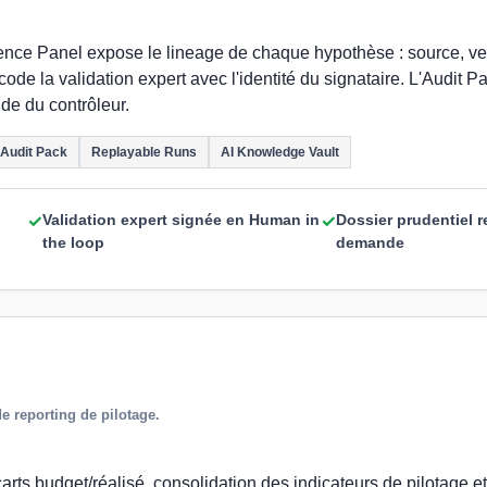
nce Panel expose le lineage de chaque hypothèse : source, ve
de la validation expert avec l'identité du signataire. L'Audit Pa
de du contrôleur.
Audit Pack
Replayable Runs
AI Knowledge Vault
Validation expert signée en Human in
Dossier prudentiel r
✓
✓
the loop
demande
de reporting de pilotage.
arts budget/réalisé, consolidation des indicateurs de pilotage e