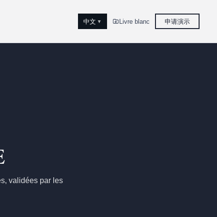
中文
Livre blanc
申请演示
▼
E
es, validées par les