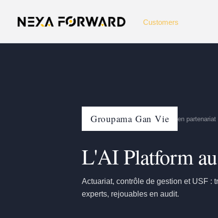
跳到主要内容
Customers
Groupama Gan Vie
en partenaria
L'AI Platform a
Actuariat, contrôle de gestion et USF : t
experts, rejouables en audit.