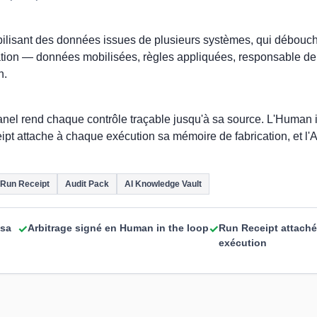
obilisant des données issues de plusieurs systèmes, qui débouch
fication — données mobilisées, règles appliquées, responsable de
n.
Panel rend chaque contrôle traçable jusqu'à sa source. L'Human i
eipt attache à chaque exécution sa mémoire de fabrication, et l'
Run Receipt
Audit Pack
AI Knowledge Vault
 sa
Arbitrage signé en Human in the loop
Run Receipt attach
✓
✓
exécution