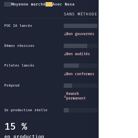
Moyenne marché
Avec Nexa
SANS MÉTHODE
AVEC NEXA
POC IA lancés
Gouvernance et
↓
Non gouvernés
↓
cadre méthode
Démos réussies
Traçabilité et
↓
Non audités
↓
audit intégrés
Pilotes lancés
Conformité et
↓
Non conformes
↓
garde-fous
Préprod
Industrialisatio
Rework
↓
↓
fin du rework sa
permanent
fin
En production réelle
15 %
en production