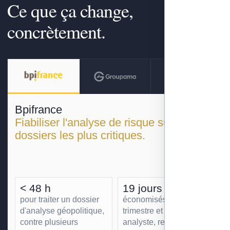
Ce que ça change,
concrètement.
Bpifrance
Fiabiliser l'analyse de risque sur les
dossiers les plus critiques.
< 48 h
19 jours
pour traiter un dossier
économisés par
d'analyse géopolitique,
trimestre et par
contre plusieurs
analyste, redéployés