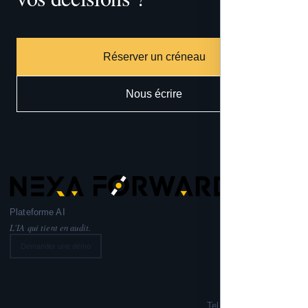
Réserver un créneau
Nous écrire
Plateforme AI
L'IA qui tient en audit.
Demander une démo
Nexa Forward
221 rue Lafayette,
75010 PARIS
Tel: +33 6 99 02 72 50