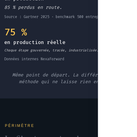
85 % perdus en route.
Source : Gartner 2025 · benchmark 500 entreprises EU
75 %
en production réelle
Chaque étape gouvernée, tracée, industrialisée.
Données internes NexaForward
Même point de départ. La différence : une
méthode qui ne laisse rien en route.
PÉRIMÈTRE