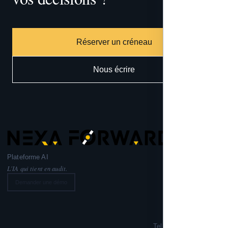
Réserver un créneau
Nous écrire
Plateforme AI
L'IA qui tient en audit.
Demander une démo
Nexa Forward
221 rue Lafayette,
75010 PARIS
Tel: +33 6 99 02 72 50