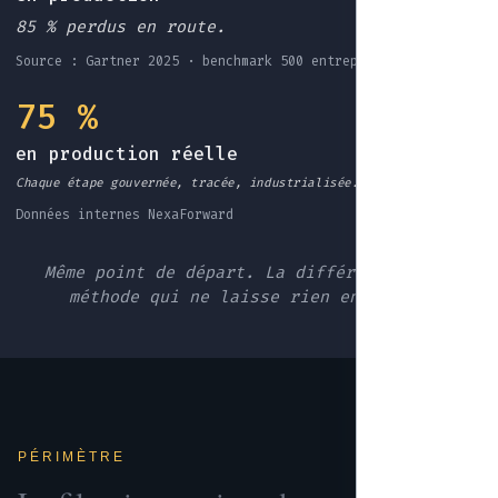
85 % perdus en route.
Source : Gartner 2025 · benchmark 500 entreprises EU
75 %
en production réelle
Chaque étape gouvernée, tracée, industrialisée.
Données internes NexaForward
Même point de départ. La différence : une
méthode qui ne laisse rien en route.
PÉRIMÈTRE