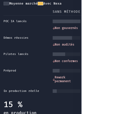
Moyenne marché
Avec Nexa
SANS MÉTHODE
AVEC NEXA
POC IA lancés
Gouvernance et
↓
Non gouvernés
↓
cadre méthode
Démos réussies
Traçabilité et
↓
Non audités
↓
audit intégrés
Pilotes lancés
Conformité et
↓
Non conformes
↓
garde-fous
Préprod
Industrialisatio
Rework
↓
↓
fin du rework sa
permanent
fin
En production réelle
15 %
en production