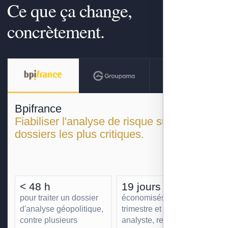
Ce que ça change,
concrètement.
Bpifrance
Fiabiliser l'analyse de risque sur les
dossiers les plus critiques.
< 48 h
19 jours
pour traiter un dossier
économisés par
d'analyse géopolitique,
trimestre et par
contre plusieurs
analyste, redéployés