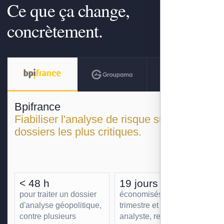
Ce que ça change,
concrètement.
Bpifrance
Fiabiliser l'analyse de risque sur les
dossiers les plus critiques.
< 48 h
19 jours
pour traiter un dossier
économisés par
d'analyse géopolitique,
trimestre et par
contre plusieurs
analyste, redéployés