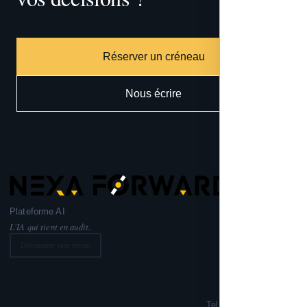
Réserver un créneau
Nous écrire
Plateforme AI
L'IA qui tient en audit.
Demander une démo
Nexa Forward
221 rue Lafayette,
75010 PARIS
Tel: +33 6 99 02 72 50