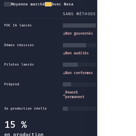
Moyenne marché
Avec Nexa
SANS MÉTHODE
AVEC NEXA
POC IA lancés
Gouvernance et
↓
Non gouvernés
↓
cadre méthode
Démos réussies
Traçabilité et
↓
Non audités
↓
audit intégrés
Pilotes lancés
Conformité et
↓
Non conformes
↓
garde-fous
Préprod
Industrialisatio
Rework
↓
↓
fin du rework sa
permanent
fin
En production réelle
15 %
en production