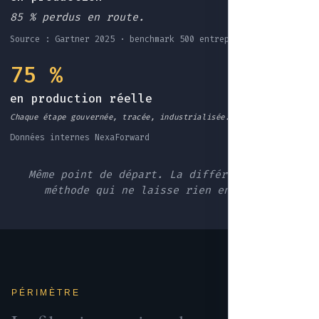
85 % perdus en route.
Source : Gartner 2025 · benchmark 500 entreprises EU
75 %
en production réelle
Chaque étape gouvernée, tracée, industrialisée.
Données internes NexaForward
Même point de départ. La différence : une
méthode qui ne laisse rien en route.
PÉRIMÈTRE