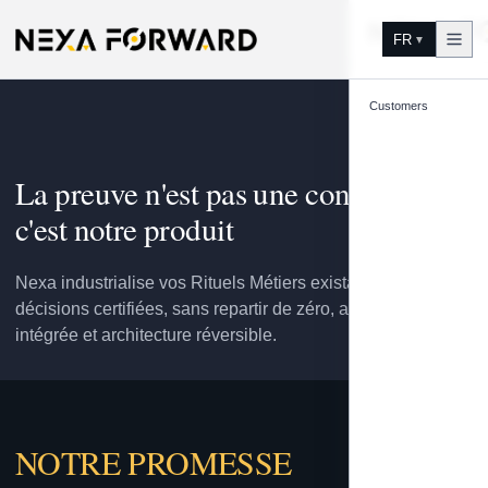
Aller au contenu
FR
▼
Customers
La preuve n'est pas une contrainte,
c'est notre produit
Nexa industrialise vos Rituels Métiers existants en
décisions certifiées, sans repartir de zéro, avec preuve
intégrée et architecture réversible.
NOTRE PROMESSE